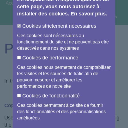
You are here:
Accueil
Opportunités
cette page, vous nous autorisez à
installer des cookies. En savoir plus.
View image information & credits
Cookies strictement nécessaires
Ces cookies sont nécessaires au
fonctionnement du site et ne peuvent pas être
Pour les start-ups
désactivés dans nos systèmes
Cookies de performance
Ces cookies nous permettent de comptabiliser
les visites et les sources de trafic afin de
pouvoir mesurer et améliorer les
In this section, you will find:
performances de notre site
Cookies de fonctionnalité
Copernicus Relays
Ces cookies permettent à ce site de fournir
des fonctionnalités et des personnalisations
Useful links and information to understand how big
améliorées
the Copernicus Relaysnetwork is and what it can