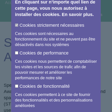
En cliquant sur n’importe quel lien de
You are here:
Accueil
node
cette page, vous nous autorisez à
installer des cookies. En savoir plus.
View image information & credits
Cookies strictement nécessaires
Ces cookies sont nécessaires au
SSA / STM
fonctionnement du site et ne peuvent pas être
désactivés dans nos systèmes
Ambassadors
Cookies de performance
Ces cookies nous permettent de comptabiliser
les visites et les sources de trafic afin de
pouvoir mesurer et améliorer les
performances de notre site
Specialists in the use of Space Situational
Cookies de fonctionnalité
Awareness (SSA) for monitoring space objects and
Ces cookies permettent à ce site de fournir
space weather or in Space Traffic Management
des fonctionnalités et des personnalisations
(STM), which can promote safe operations for all
améliorées
users of space. They promote best practices in