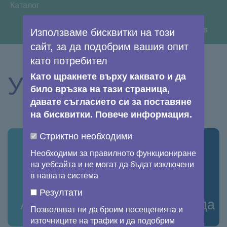
You are here:
Каталог
View image information & credits
Използваме бисквитки на този
сайт, за да подобрим вашия опит
като потребител
Като щракнете върху каквато и да
Услуги
било връзка на тази страница,
давате съгласието си за поставяне
на бисквитки. Повече информация.
Стриктно необходими
Необходими за правилното функциониране
на уебсайта и не могат да бъдат изключени
в нашата система
Резултати
Атмосфера
Морска среда
Позволяват ни да броим посещенията и
източниците на трафик и да подобрим