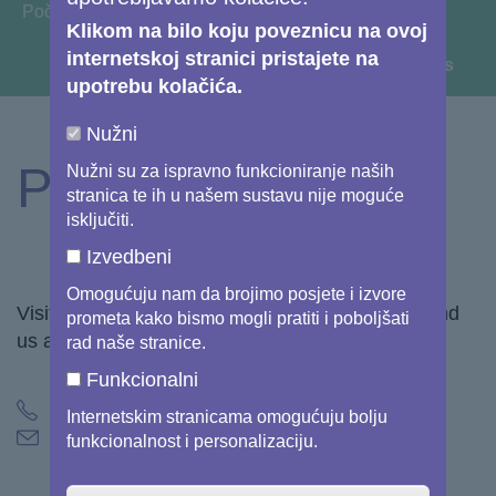
You are here:
Početna
Klikom na bilo koju poveznicu na ovoj
internetskoj stranici pristajete na
View image information & credits
upotrebu kolačića.
Nužni
Pišite nam
Nužni su za ispravno funkcioniranje naših
stranica te ih u našem sustavu nije moguće
isključiti.
Izvedbeni
Omogućuju nam da brojimo posjete i izvore
Visit our
Frequently asked questions
page or send
prometa kako bismo mogli pratiti i poboljšati
us a message.
rad naše stranice.
Funkcionalni
+32 2 588 54 50
Internetskim stranicama omogućuju bolju
support@copernicus.eu
funkcionalnost i personalizaciju.