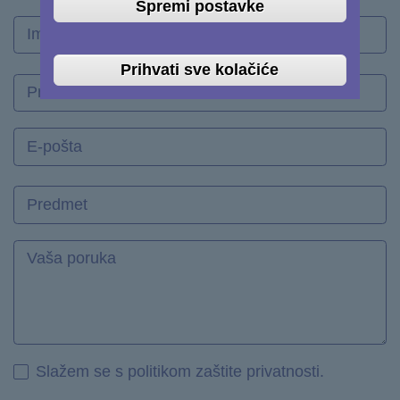
Spremi postavke
Your
name
Prihvati sve kolačiće
Prezime
Your
email
address
Predmet
Message
Slažem se s politikom zaštite privatnosti.