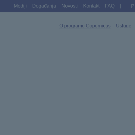
Mediji
Događanja
Novosti
Kontakt
FAQ
|
P
O programu Copernicus
Usluge