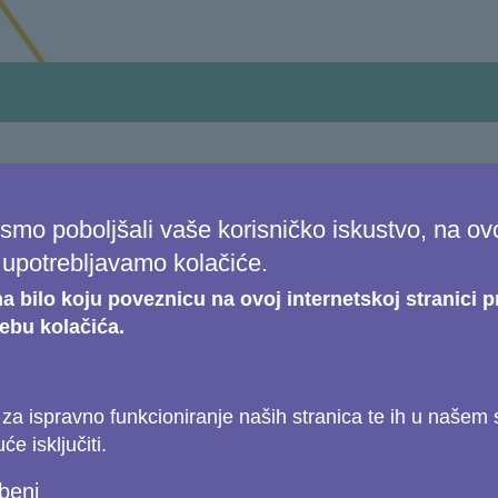
nak programa Copern
smo poboljšali vaše korisničko iskustvo, na ov
i upotrebljavamo kolačiće.
a bilo koju poveznicu na ovoj internetskoj stranici pr
ebu kolačića.
đani, od tvoraca politika i istraživača do komercijalnih i
ogu imati brojne koristi od podataka i informacija koji 
Copernicus podupire niz aplikacija u nekoliko područja 
za ispravno funkcioniranje naših stranica te ih u našem
jecaj na svakodnevne aktivnosti i rad poduzeća i organiza
e isključiti.
beni