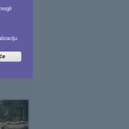
mogli
izaciju.
iće
mjene i okoliš