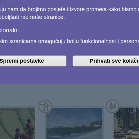
u nam da brojimo posjete i izvore prometa kako bismo 
poboljšati rad naše stranice.
ionalni
kim stranicama omogućuju bolju funkcionalnost i personal
Spremi postavke
Prihvati sve kolač
privreda
Plavo gospodarstvo
Klimatske pro