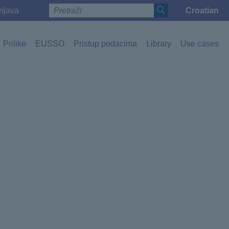
rijava
Croatian
Toggle lan
Prilike
EUSSO
Pristup podacima
Library
Use cases