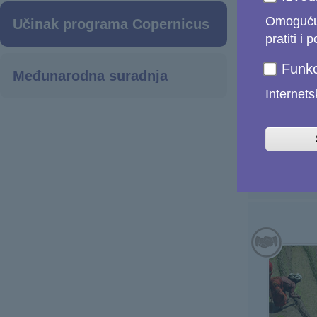
Omogućuj
Učinak programa Copernicus
pratiti i 
Funkc
Međunarodna suradnja
Internets
Poljo