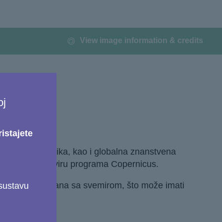
View image information & credits
icus
oj
istajete
 privatnih korisnika, kao i globalna znanstvena
se dobivaju u okviru programa Copernicus.
koja nisu povezana sa svemirom, što može imati
 sustavu
cija.