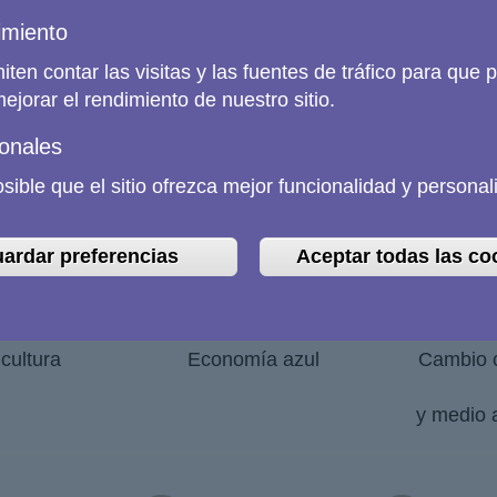
opernicus hace posible un abanico de aplicaciones no es
 cotidianas de empresas y organizaciones.
miento
ten contar las visitas y las fuentes de tráfico para que
ejorar el rendimiento de nuestro sitio.
onales
ible que el sitio ofrezca mejor funcionalidad y personal
ardar preferencias
Aceptar todas las co
cultura
Economía azul
Cambio c
y medio 