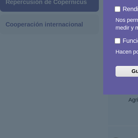
De hecho, C
Repercusión de Copernicus
operaciones
Rendi
Nos permi
Cooperación internacional
medir y m
Funci
Hacen pos
Gu
Agri