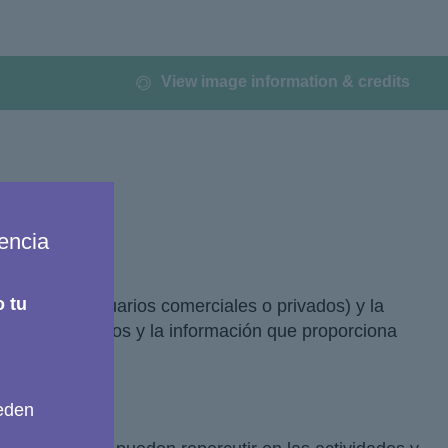
View image information & credits
cus
iencia
o tu
igadores o usuarios comerciales o privados) y la
neras los datos y la información que proporciona
ueden