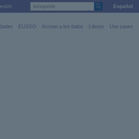
sesión
Español
Toggle la
idades
EUSSO
Acceso a los datos
Library
Use cases