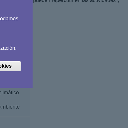
paciales que pueden repercutir en las actividades y
 podamos
ización.
okies
limático
ambiente