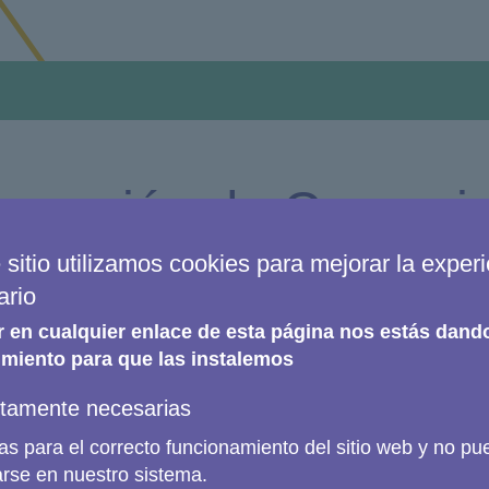
rcusión de Coperni
 sitio utilizamos cookies para mejorar la exper
ario
r en cualquier enlace de esta página nos estás dand
a europea (ya se trate de responsables políticos, invest
miento para que las instalemos
ientífica internacional pueden aprovechar de muchas ma
ctamente necesarias
s para el correcto funcionamiento del sitio web y no p
arse en nuestro sistema.