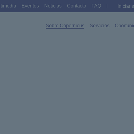
timedia
Eventos
Noticias
Contacto
FAQ
|
Iniciar 
Sobre Copernicus
Servicios
Oportun