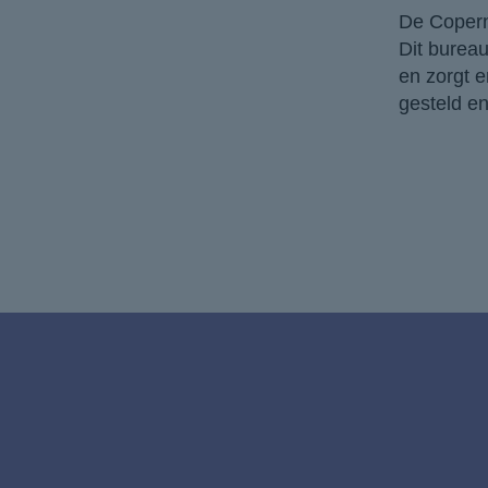
De Copern
Dit burea
en zorgt e
gesteld en