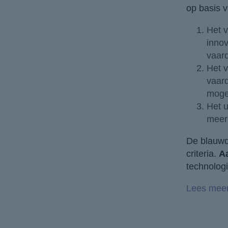
op basis v
Het v
innov
vaar
Het v
vaard
moge
Het u
meer 
De blauwdr
criteria.
A
technologi
Lees meer 