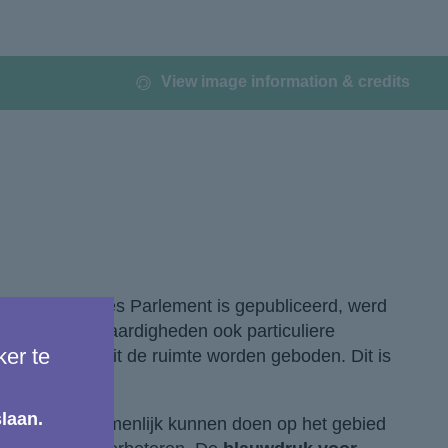
View image information & credits
or het Europees Parlement is gepubliceerd, werd
schappelijke vaardigheden ook particuliere
ker te
r gegevens uit de ruimte worden geboden. Dit is
laan.
n wat zij gezamenlijk kunnen doen op het gebied