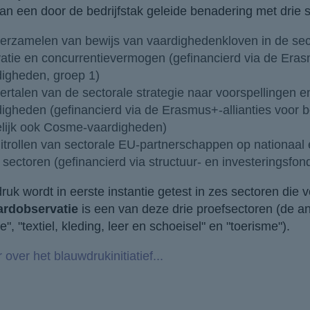
an een door de bedrijfstak geleide benadering met drie 
erzamelen van bewijs van vaardighedenkloven in de secto
atie en concurrentievermogen (gefinancierd via de Erasm
digheden, groep 1)
ertalen van de sectorale strategie naar voorspellingen
igheden (gefinancierd via de Erasmus+-allianties voor b
lijk ook Cosme-vaardigheden)
itrollen van sectorale EU-partnerschappen op nationaal 
sectoren (gefinancierd via structuur- en investeringsfo
uk wordt in eerste instantie getest in zes sectoren die
ardobservatie
is een van deze drie proefsectoren (de an
e", "textiel, kleding, leer en schoeisel" en "toerisme").
over het blauwdrukinitiatief...