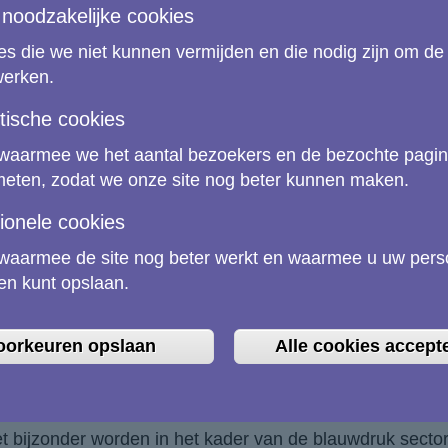
igheden en onderwijs om de toepassing van Copernicus
t noodzakelijke cookies
e samenwerking op het gebied van vaardigheden
is ee
stige samenwerking met het
Europees Instituut voor 
s die we niet kunnen vermijden en die nodig zijn om de
egemeenschappen
(KIG's).
werken.
stische cookies
ijn er aanvullende initiatieven, zoals het
Copernicus Aca
waarmee we het aantal bezoekers en de bezochte pagin
eten, zodat we onze site nog beter kunnen maken.
ruk voor sectorale samenwerking op he
ionele cookies
ruk voor sectorale samenwerking op het gebied van vaar
waarmee de site nog beter werkt en waarmee u uw perso
ing tussen belangrijke belanghebbenden (zoals bedrijv
en kunt opslaan.
instellingen, overheidsinstanties) in een bepaalde econ
oorkeuren opslaan
Alle cookies accept
ruk zal investeringen bevorderen en een strategischer g
ingsmogelijkheden aanmoedigen. Het doel is om concrete
jnbehoeften op het gebied van vaardigheden en zo de al
et bijzonder worden in het kader van de blauwdruk sect