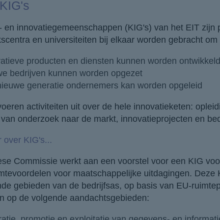
 KIG's
- en innovatiegemeenschappen (KIG's) van het EIT zijn 
centra en universiteiten bij elkaar worden gebracht om 
vatieve producten en diensten kunnen worden ontwikkeld
we bedrijven kunnen worden opgezet
nieuwe generatie ondernemers kan worden opgeleid
oeren activiteiten uit over de hele innovatieketen: ople
t van onderzoek naar de markt, innovatieprojecten en bed
over KIG's...
se Commissie werkt aan een voorstel voor een KIG vo
uimtevoordelen voor maatschappelijke uitdagingen. De
nde gebieden van de bedrijfsas, op basis van EU-ruimtep
jn op de volgende aandachtsgebieden:
ratie, promotie en exploitatie van gegevens- en informat