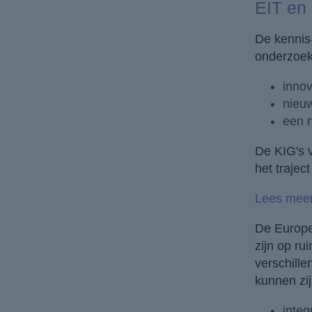
EIT en
De kennis
onderzoeks
inno
nieu
een 
De KIG's v
het trajec
Lees meer 
De Europe
zijn op r
verschille
kunnen zi
integ