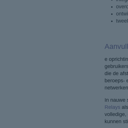
overd
ontwi
tweel
Aanvul
e opricht
gebruikers
die de afs
beroeps- e
netwerken
In nauwe 
Relays
als
volledige,
kunnen st