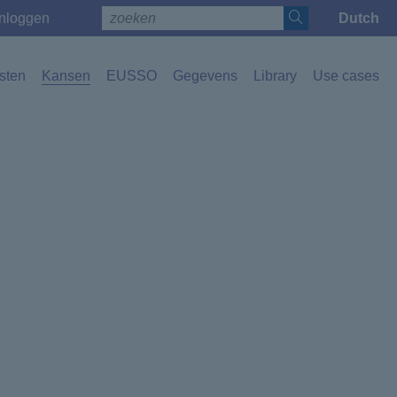
Inloggen
Dutch
Toggle 
sten
Kansen
EUSSO
Gegevens
Library
Use cases