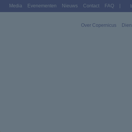
Media
Evenementen
Nieuws
Contact
FAQ
|
Over Copernicus
Dien