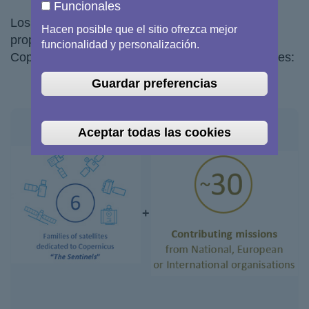
Funcionales
Los satélites de observación de la Tierra que
Hacen posible que el sitio ofrezca mejor
proporcionan los datos para los servicios de
funcionalidad y personalización.
Copernicus se reparten en dos grupos de misiones:
Guardar preferencias
Aceptar todas las cookies
+