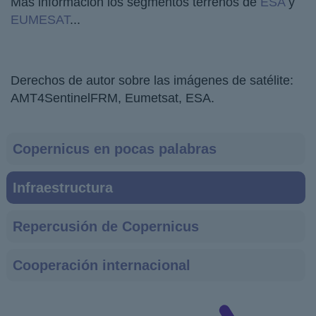
Más información los segmentos terrenos de
ESA
y
EUMESAT
...
Derechos de autor sobre las imágenes de satélite:
AMT4SentinelFRM, Eumetsat, ESA.
Main
Copernicus en pocas palabras
navigation
Infraestructura
Repercusión de Copernicus
Cooperación internacional