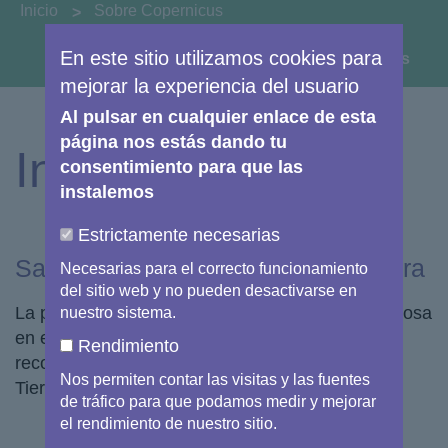
You are here:
Inicio
Sobre Copernicus
En este sitio utilizamos cookies para
View image information & credits
mejorar la experiencia del usuario
Al pulsar en cualquier enlace de esta
página nos estás dando tu
Infraestructura
consentimiento para que las
instalemos
Estrictamente necesarias
Satélites de observación de la Tierra
Necesarias para el correcto funcionamiento
del sitio web y no pueden desactivarse en
La prestación de los servicios de Copernicus reposa
nuestro sistema.
en el tratamiento de los datos medioambientales
Rendimiento
recogidos por los satélites de observación de la
Nos permiten contar las visitas y las fuentes
Tierra y los
sensores in situ
.
de tráfico para que podamos medir y mejorar
el rendimiento de nuestro sitio.