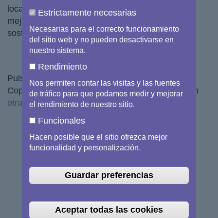
locales y regionales, que nos permiten entender
Estrictamente necesarias
mejor nuestro planeta y gestionar de forma
Necesarias para el correcto funcionamiento
sostenible el medio ambiente en que vivimos.
del sitio web y no pueden desactivarse en
nuestro sistema.
Rendimiento
Pulsa en la imagen para descargar el folleto de
Nos permiten contar las visitas y las fuentes
Copernicus en inglés (también está disponible en
de tráfico para que podamos medir y mejorar
otras lenguas
).
el rendimiento de nuestro sitio.
Funcionales
Hacen posible que el sitio ofrezca mejor
funcionalidad y personalización.
Guardar preferencias
Aceptar todas las cookies