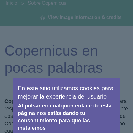
You are here:
Inicio
Sobre Copernicus
View image information & credits
Copernicus en
pocas palabras
En este sitio utilizamos cookies para
mejorar la experiencia del usuario
Copernicus
se ha concebido específicamente para
Al pulsar en cualquier enlace de esta
responder a los requisitos de los usuarios. Mediante
página nos estás dando tu
observaciones in situ y por satélite, los servicios de
consentimiento para que las
Copernicus proporcionan datos globales en tiempo
instalemos
cuasirreal, también aplicables a necesidades