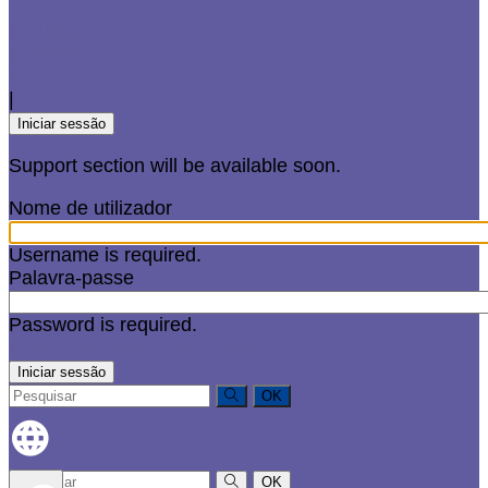
Notícias
Contacto
FAQ
|
Iniciar sessão
Support section will be available soon.
Nome de utilizador
Username is required.
Palavra-passe
Password is required.
Esqueceu-se da sua palavra-passe?
OK
OK