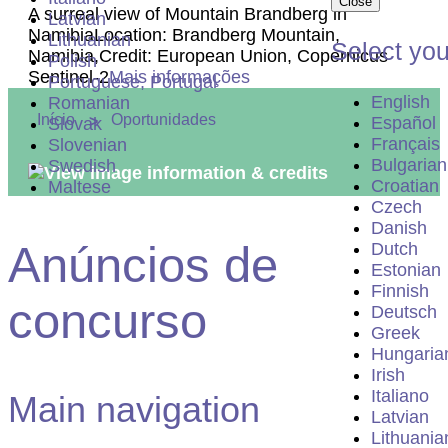
Close
A surreal view of Mountain Brandberg in
Latvian
Namibia
Location: Brandberg Mountain,
Lithuanian
Select yo
Namibia,
Credit: European Union, Copernicus
Polish
Sentinel-2
Mais informações
Portuguese, Portugal
English
Romanian
You are here:
Início
Oportunidades
Español
Slovak
Français
Slovenian
Bulgarian
Swedish
View image information & credits
Croatian
Maltese
Czech
Danish
Anúncios de
Dutch
Estonian
Finnish
concurso
Deutsch
Greek
Hungaria
Irish
Italiano
Main navigation
Latvian
Lithuania