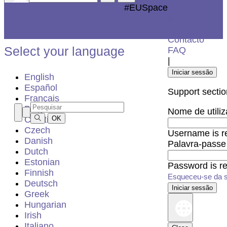
#EUSpace
Mídia
Eventos
Close
Notícias
Contacto
Select your language
FAQ
|
Iniciar sessão
English
Español
Support sectio
Français
Bulgarian
Nome de utiliz
Croatian
OK
Czech
Username is r
Danish
Palavra-passe
Dutch
Estonian
Password is re
Finnish
Esqueceu-se da s
Deutsch
Greek
Hungarian
Irish
Italiano