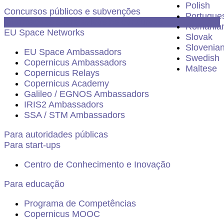
Polish
Concursos públicos e subvenções
Portugues
Informações sobre avisos de concursos
Romania
EU Space Networks
Slovak
Slovenia
EU Space Ambassadors
Swedish
Copernicus Ambassadors
Maltese
Copernicus Relays
Copernicus Academy
Galileo / EGNOS Ambassadors
IRIS2 Ambassadors
SSA / STM Ambassadors
Para autoridades públicas
Para start-ups
Centro de Conhecimento e Inovação
Para educação
Programa de Competências
Copernicus MOOC